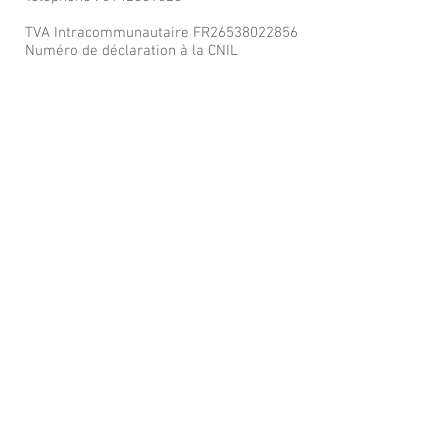
TVA Intracommunautaire FR26538022856
Numéro de déclaration à la CNIL
La Galerie de Lunettes
27-29 Rue Yves Toudic
Horaires d'ouverture: Mar