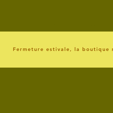
L A G A L E R I 
Accueil
Boutique
Marques
Fermeture estivale, la boutique 